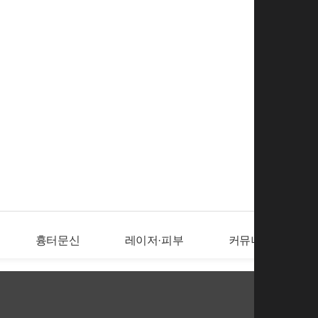
로그인
회
흉터문신
레이저·피부
커뮤니티