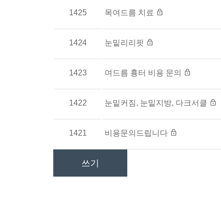
1425
목여드름 치료
1424
눈밑리리핏
1423
여드름 흉터 비용 문의
1422
눈밑커짐, 눈밑지방, 다크서클
1421
비용문의드립니다
쓰기