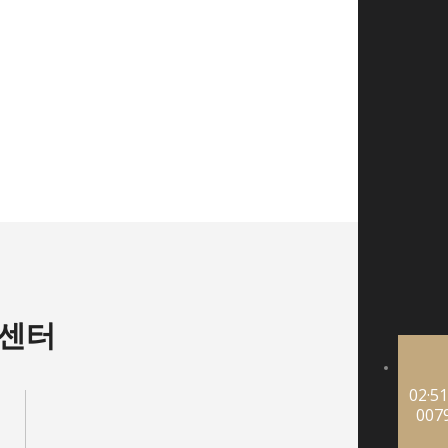
센터
02·51
007