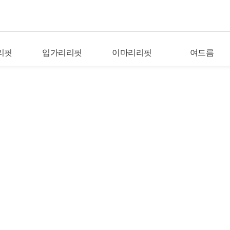
리핏
입가리리핏
이마리리핏
여드름