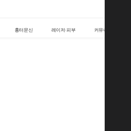
흉터문신
레이저·피부
커뮤니티