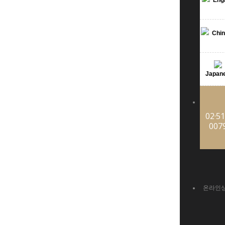
Engl
Chin
Japan
02·51
007
온라인