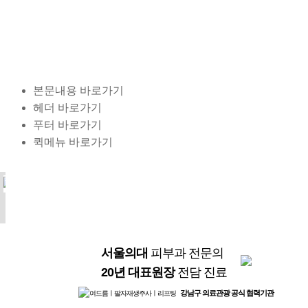
본문내용 바로가기
헤더 바로가기
푸터 바로가기
퀵메뉴 바로가기
오늘하루 이창을 열지 않기
닫기
서울의대
피부과 전문의
20년 대표원장
전담 진료
강남구 의료관광 공식 협력기관
여드름ㅣ팔자재생주사ㅣ리프팅