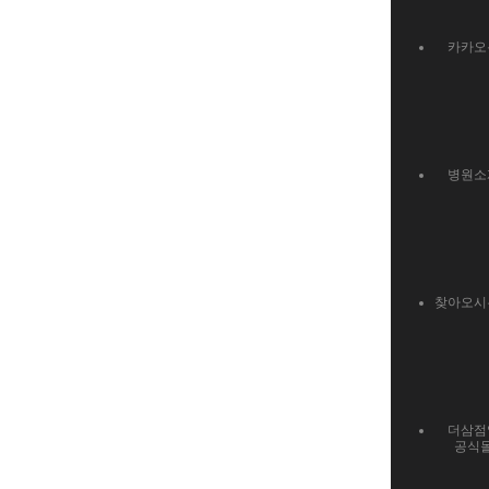
카카오
병원소
찾아오시
더삼점
공식