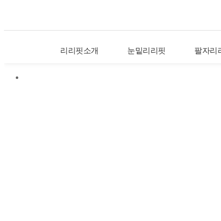
리리핏소개
눈밑리리핏
팔자리