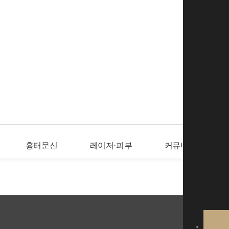
로그인
회
흉터문신
레이저·피부
커뮤니티