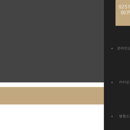
02·51
007
온라인
카카오
병원소