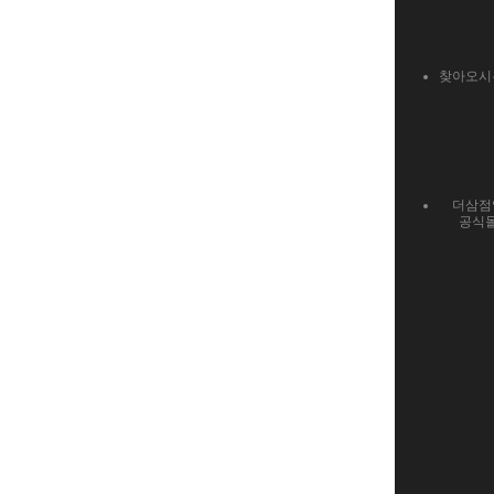
찾아오시
더삼점
공식