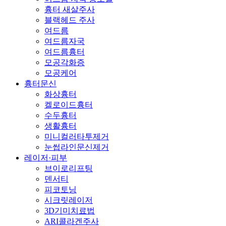
흉터 새살주사
블랙헤드 주사
여드름
여드름자국
여드름흉터
모공각화증
모공케어
흉터문신
화상흉터
켈로이드흉터
수두흉터
생활흉터
미니컬러타투제거
눈썹라인문신제거
레이저·피부
브이로리프팅
덴서티
피코토닝
시크릿레이저
3D기미치료법
ARI콜라겐주사