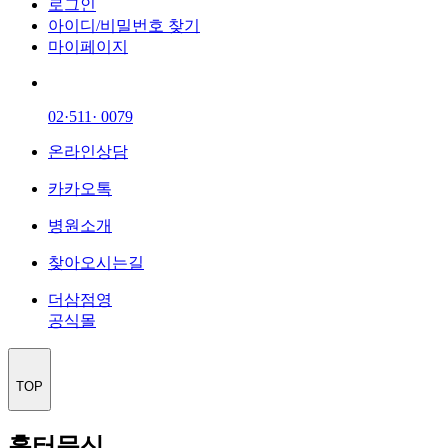
로그인
아이디/비밀번호 찾기
마이페이지
02·511· 0079
온라인상담
카카오톡
병원소개
찾아오시는길
더삼점영
공식몰
TOP
흉터문신