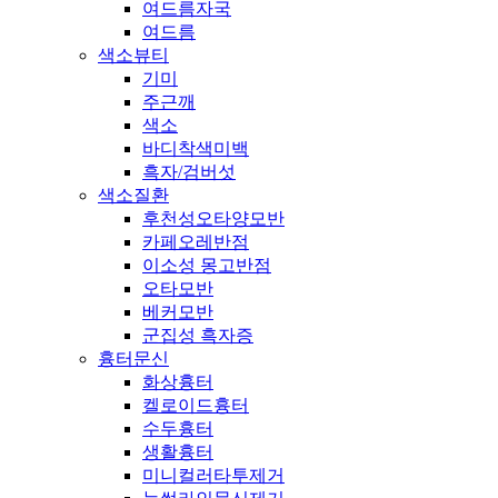
여드름자국
여드름
색소뷰티
기미
주근깨
색소
바디착색미백
흑자/검버섯
색소질환
후천성오타양모반
카페오레반점
이소성 몽고반점
오타모반
베커모반
군집성 흑자증
흉터문신
화상흉터
켈로이드흉터
수두흉터
생활흉터
미니컬러타투제거