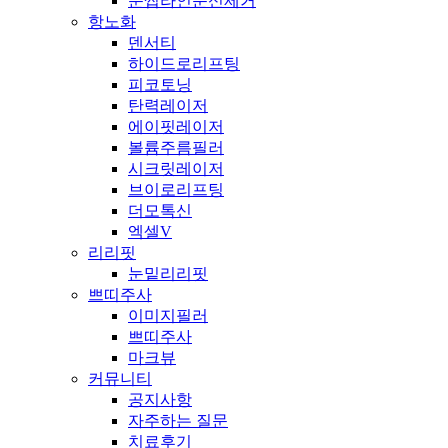
눈썹라인문신제거
항노화
덴서티
하이드로리프팅
피코토닝
탄력레이저
에이핏레이저
볼륨주름필러
시크릿레이저
브이로리프팅
더모톡신
엑셀V
리리핏
눈밑리리핏
쁘띠주사
이미지필러
쁘띠주사
마크뷰
커뮤니티
공지사항
자주하는 질문
치료후기