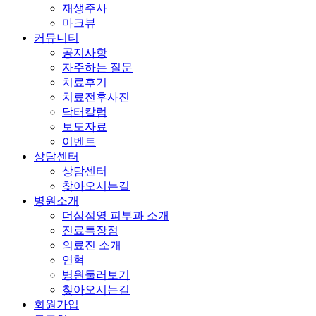
재생주사
마크뷰
커뮤니티
공지사항
자주하는 질문
치료후기
치료전후사진
닥터칼럼
보도자료
이벤트
상담센터
상담센터
찾아오시는길
병원소개
더삼점영 피부과 소개
진료특장점
의료진 소개
연혁
병원둘러보기
찾아오시는길
회원가입