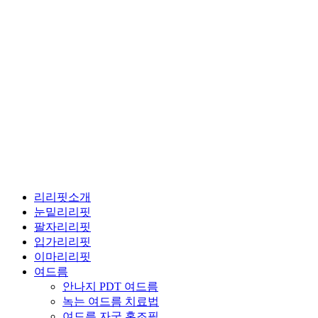
리리핏소개
눈밑리리핏
팔자리리핏
입가리리핏
이마리리핏
여드름
안나지 PDT 여드름
녹는 여드름 치료법
여드름 자국 홍조필