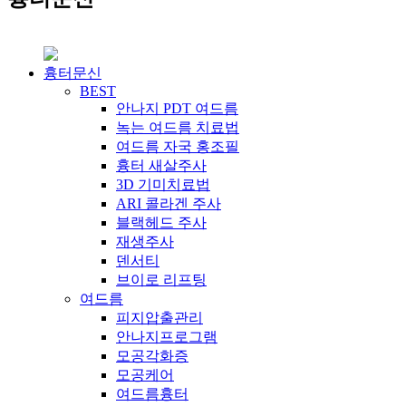
흉터문신
BEST
안나지 PDT 여드름
녹는 여드름 치료법
여드름 자국 홍조필
흉터 새살주사
3D 기미치료법
ARI 콜라겐 주사
블랙헤드 주사
재생주사
덴서티
브이로 리프팅
여드름
피지압출관리
안나지프로그램
모공각화증
모공케어
여드름흉터