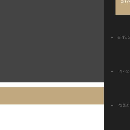
007
온라인
카카오
병원소