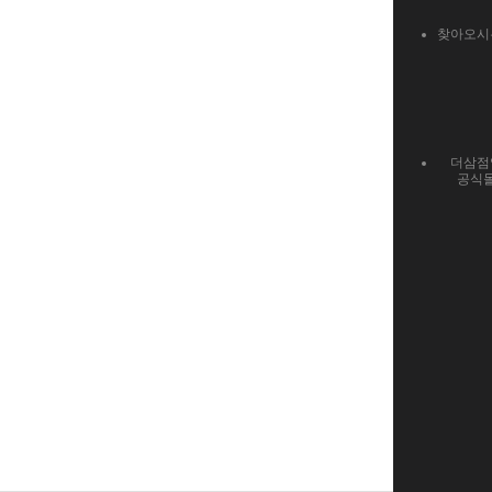
찾아오시
더삼점
공식