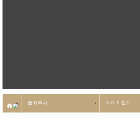
쁘띠주사
이미지필러