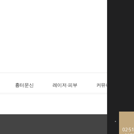
로그인
회
흉터문신
레이저·피부
커뮤니티
02·51