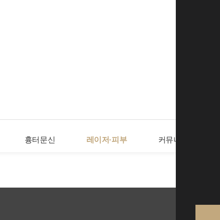
로그인
회
흉터문신
레이저·피부
커뮤니티