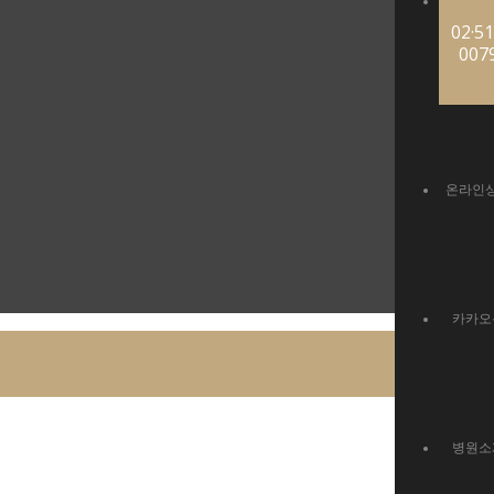
02·51
007
온라인
카카오
병원소