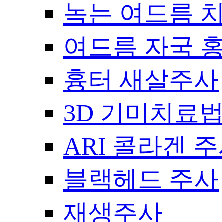
녹는 여드름 
여드름 자국 
흉터 새살주사
3D 기미치료
ARI 콜라겐 
블랙헤드 주사
재생주사