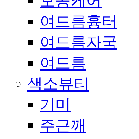
모공케어
여드름흉터
여드름자국
여드름
색소뷰티
기미
주근깨