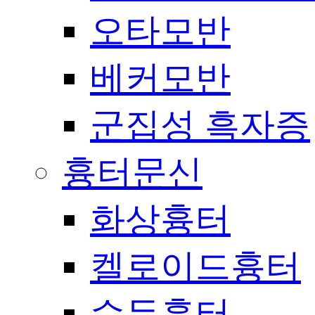
오타모반
베커모반
군집성 흑자증
흉터문신
화상흉터
켈로이드흉터
수두흉터