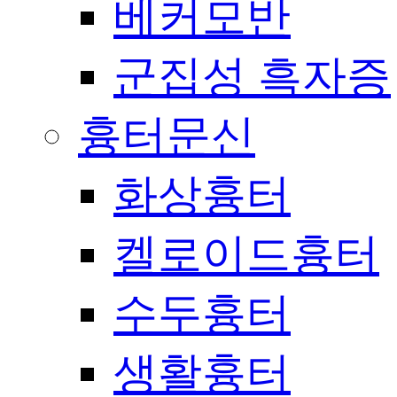
베커모반
군집성 흑자증
흉터문신
화상흉터
켈로이드흉터
수두흉터
생활흉터