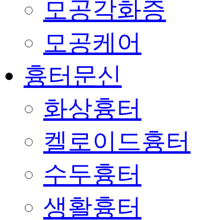
모공각화증
모공케어
흉터문신
화상흉터
켈로이드흉터
수두흉터
생활흉터