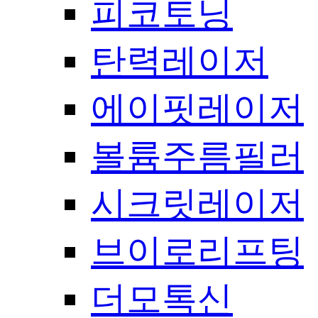
피코토닝
탄력레이저
에이핏레이저
볼륨주름필러
시크릿레이저
브이로리프팅
더모톡신