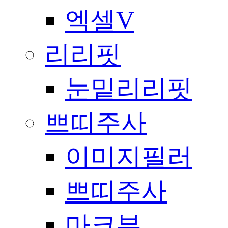
엑셀V
리리핏
눈밑리리핏
쁘띠주사
이미지필러
쁘띠주사
마크뷰