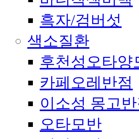
흑자/검버섯
색소질환
후천성오타양
카페오레반점
이소성 몽고반
오타모반