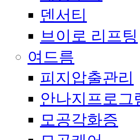
덴서티
브이로 리프팅
여드름
피지압출관리
안나지프로그
모공각화증