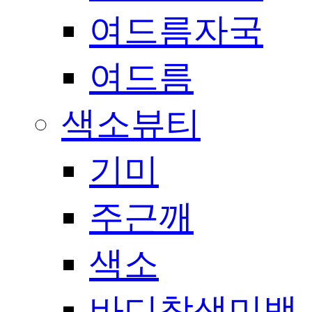
여드름자국
여드름
색소뷰티
기미
주근깨
색소
바디착색미백