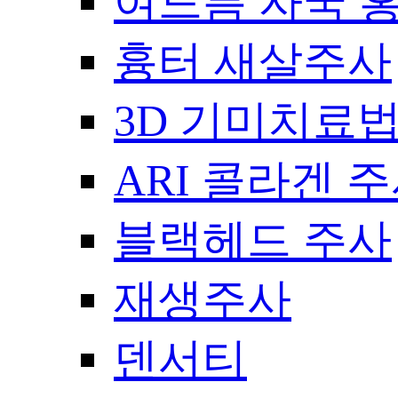
여드름 자국 
흉터 새살주사
3D 기미치료
ARI 콜라겐 
블랙헤드 주사
재생주사
덴서티