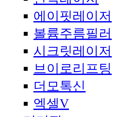
에이핏레이저
볼륨주름필러
시크릿레이저
브이로리프팅
더모톡신
엑셀V