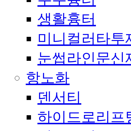
생활흉터
미니컬러타투
눈썹라인문신
항노화
덴서티
하이드로리프