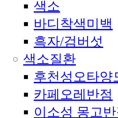
색소
바디착색미백
흑자/검버섯
색소질환
후천성오타양
카페오레반점
이소성 몽고반