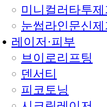
미니컬러타투제
눈썹라인문신제
레이저·피부
브이로리프팅
덴서티
피코토닝
시크릿레이저