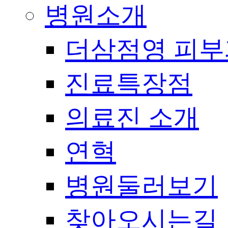
병원소개
더삼점영 피부
진료특장점
의료진 소개
연혁
병원둘러보기
찾아오시는길