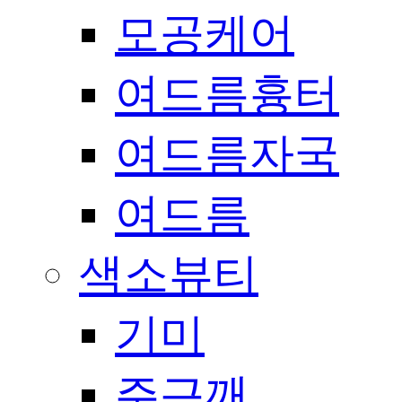
모공케어
여드름흉터
여드름자국
여드름
색소뷰티
기미
주근깨