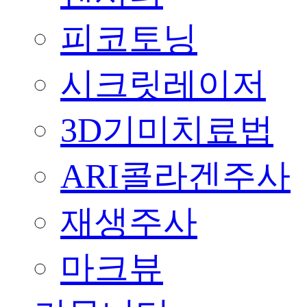
피코토닝
시크릿레이저
3D기미치료법
ARI콜라겐주사
재생주사
마크뷰