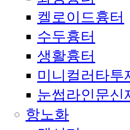
켈로이드흉터
수두흉터
생활흉터
미니컬러타투
눈썹라인문신
항노화