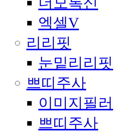
더모톡신
엑셀V
리리핏
눈밑리리핏
쁘띠주사
이미지필러
쁘띠주사