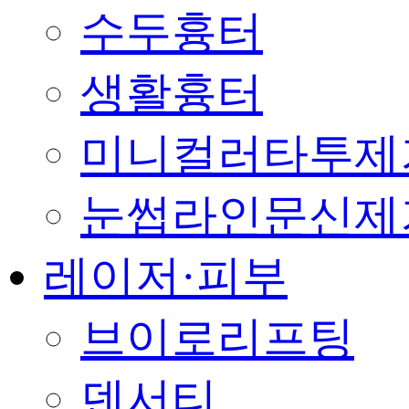
수두흉터
생활흉터
미니컬러타투제
눈썹라인문신제
레이저·피부
브이로리프팅
덴서티