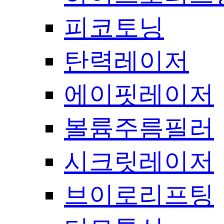
피코토닝
탄력레이저
에이핏레이저
볼륨주름필러
시크릿레이저
브이로리프팅