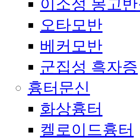
이소성 몽고반
오타모반
베커모반
군집성 흑자증
흉터문신
화상흉터
켈로이드흉터