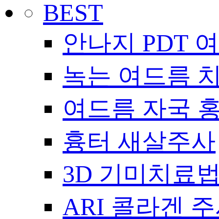
BEST
안나지 PDT 
녹는 여드름 
여드름 자국 
흉터 새살주사
3D 기미치료
ARI 콜라겐 