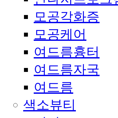
모공각화증
모공케어
여드름흉터
여드름자국
여드름
색소뷰티