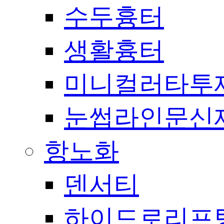
수두흉터
생활흉터
미니컬러타투
눈썹라인문신
항노화
덴서티
하이드로리프