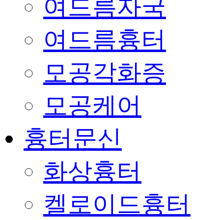
여드름자국
여드름흉터
모공각화증
모공케어
흉터문신
화상흉터
켈로이드흉터