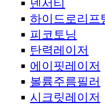
덴서티
하이드로리프
피코토닝
탄력레이저
에이핏레이저
볼륨주름필러
시크릿레이저