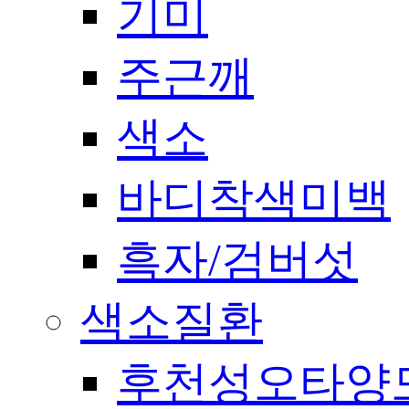
기미
주근깨
색소
바디착색미백
흑자/검버섯
색소질환
후천성오타양