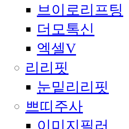
브이로리프팅
더모톡신
엑셀V
리리핏
눈밑리리핏
쁘띠주사
이미지필러