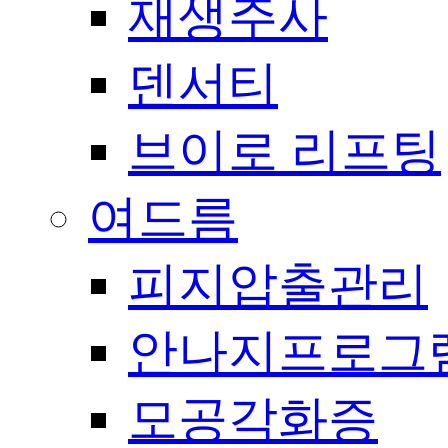
재생주사
덴서티
브이로 리프팅
여드름
피지압출관리
안나지프로그
모공각화증