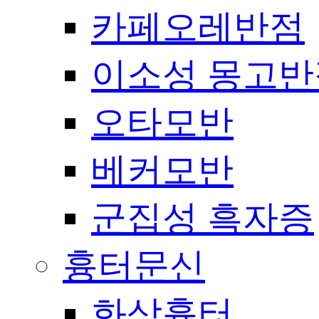
카페오레반점
이소성 몽고반
오타모반
베커모반
군집성 흑자증
흉터문신
화상흉터