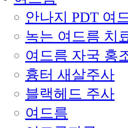
안나지 PDT 여
녹는 여드름 치
여드름 자국 홍
흉터 새살주사
블랙헤드 주사
여드름