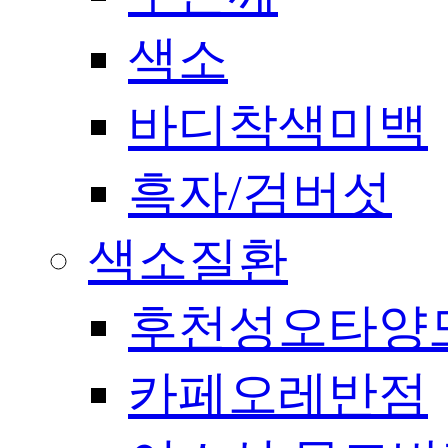
색소
바디착색미백
흑자/검버섯
색소질환
후천성오타양
카페오레반점