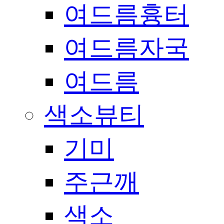
여드름흉터
여드름자국
여드름
색소뷰티
기미
주근깨
색소