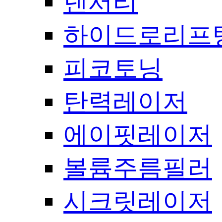
덴서티
하이드로리프
피코토닝
탄력레이저
에이핏레이저
볼륨주름필러
시크릿레이저