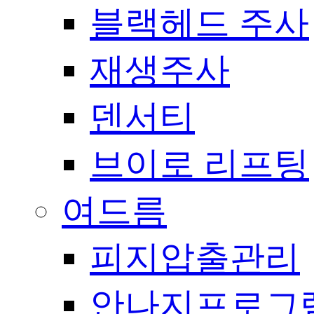
블랙헤드 주사
재생주사
덴서티
브이로 리프팅
여드름
피지압출관리
안나지프로그