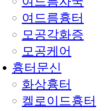
여드름자국
여드름흉터
모공각화증
모공케어
흉터문신
화상흉터
켈로이드흉터