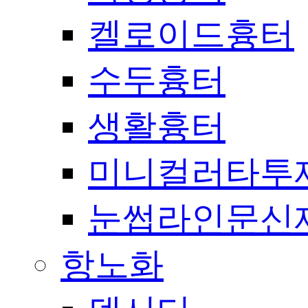
켈로이드흉터
수두흉터
생활흉터
미니컬러타투
눈썹라인문신
항노화