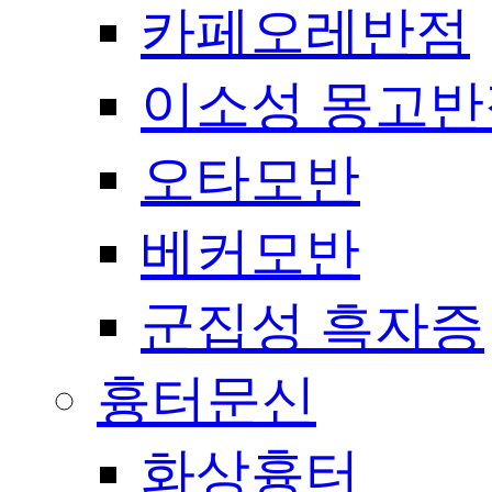
카페오레반점
이소성 몽고반
오타모반
베커모반
군집성 흑자증
흉터문신
화상흉터