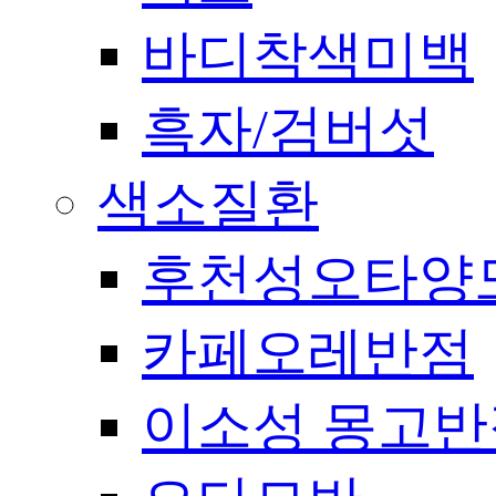
바디착색미백
흑자/검버섯
색소질환
후천성오타양
카페오레반점
이소성 몽고반