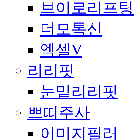
브이로리프팅
더모톡신
엑셀V
리리핏
눈밑리리핏
쁘띠주사
이미지필러