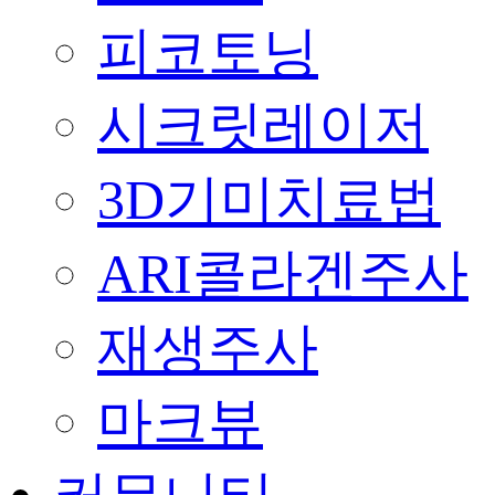
피코토닝
시크릿레이저
3D기미치료법
ARI콜라겐주사
재생주사
마크뷰