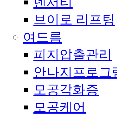
덴서티
브이로 리프팅
여드름
피지압출관리
안나지프로그
모공각화증
모공케어