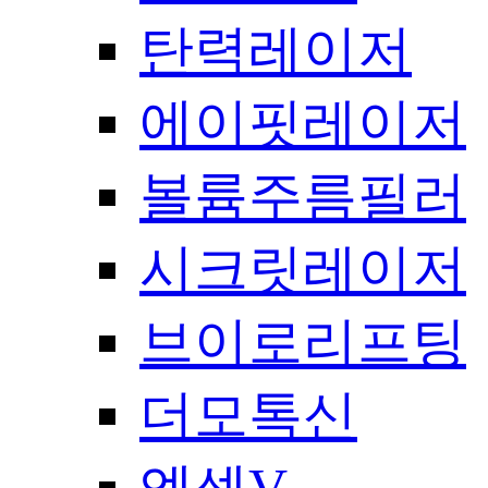
탄력레이저
에이핏레이저
볼륨주름필러
시크릿레이저
브이로리프팅
더모톡신