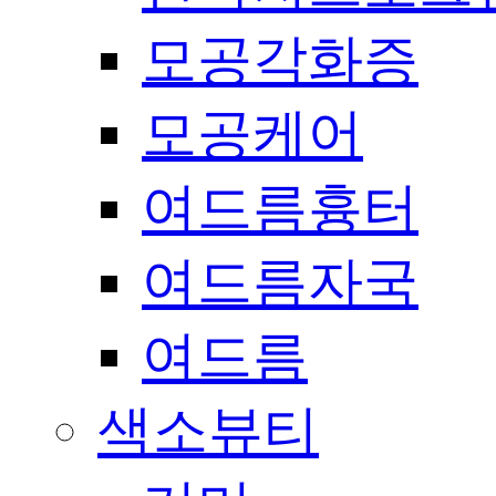
모공각화증
모공케어
여드름흉터
여드름자국
여드름
색소뷰티