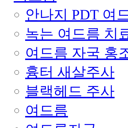
안나지 PDT 여
녹는 여드름 치
여드름 자국 홍
흉터 새살주사
블랙헤드 주사
여드름