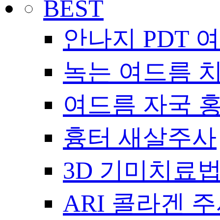
BEST
안나지 PDT 
녹는 여드름 
여드름 자국 
흉터 새살주사
3D 기미치료
ARI 콜라겐 