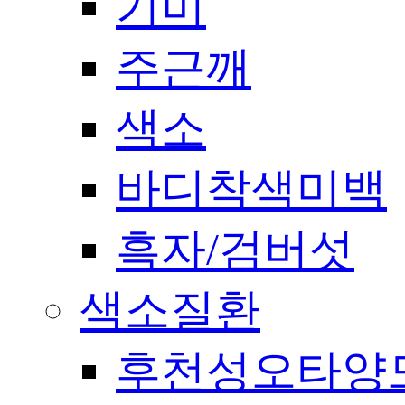
기미
주근깨
색소
바디착색미백
흑자/검버섯
색소질환
후천성오타양