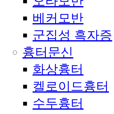
오타모반
베커모반
군집성 흑자증
흉터문신
화상흉터
켈로이드흉터
수두흉터