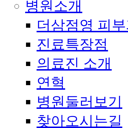
병원소개
더삼점영 피부
진료특장점
의료진 소개
연혁
병원둘러보기
찾아오시는길