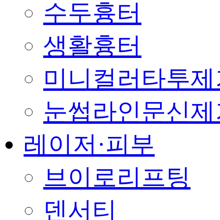
수두흉터
생활흉터
미니컬러타투제
눈썹라인문신제
레이저·피부
브이로리프팅
덴서티