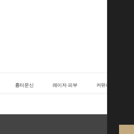
로그인
회
흉터문신
레이저·피부
커뮤니티