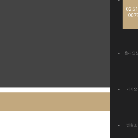
02·51
007
온라인
카카오
병원소