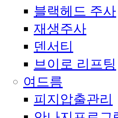
블랙헤드 주사
재생주사
덴서티
브이로 리프팅
여드름
피지압출관리
안나지프로그