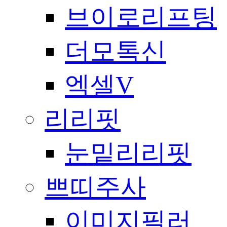
브이로리프팅
더모톡신
엑셀V
리리핏
눈밑리리핏
쁘띠주사
이미지필러