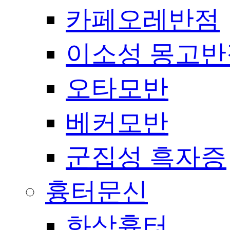
카페오레반점
이소성 몽고반
오타모반
베커모반
군집성 흑자증
흉터문신
화상흉터