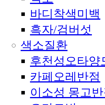
바디착색미백
흑자/검버섯
색소질환
후천성오타양
카페오레반점
이소성 몽고반