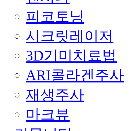
피코토닝
시크릿레이저
3D기미치료법
ARI콜라겐주사
재생주사
마크뷰