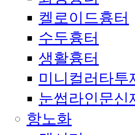
켈로이드흉터
수두흉터
생활흉터
미니컬러타투
눈썹라인문신
항노화