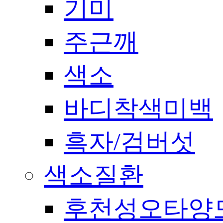
기미
주근깨
색소
바디착색미백
흑자/검버섯
색소질환
후천성오타양