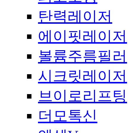
탄력레이저
에이핏레이저
볼륨주름필러
시크릿레이저
브이로리프팅
더모톡신