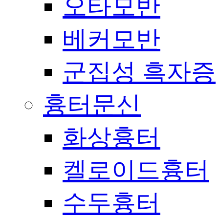
오타모반
베커모반
군집성 흑자증
흉터문신
화상흉터
켈로이드흉터
수두흉터