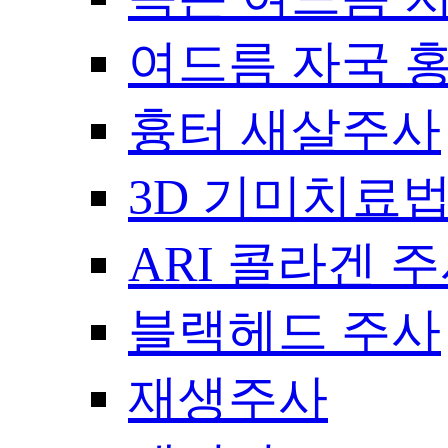
여드름 자국 
흉터 새살주사
3D 기미치료
ARI 콜라겐 
블랙헤드 주사
재생주사