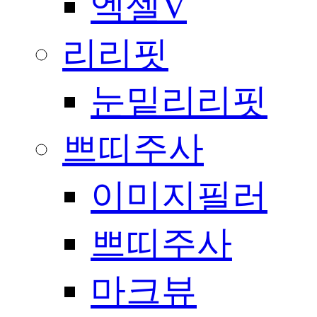
엑셀V
리리핏
눈밑리리핏
쁘띠주사
이미지필러
쁘띠주사
마크뷰