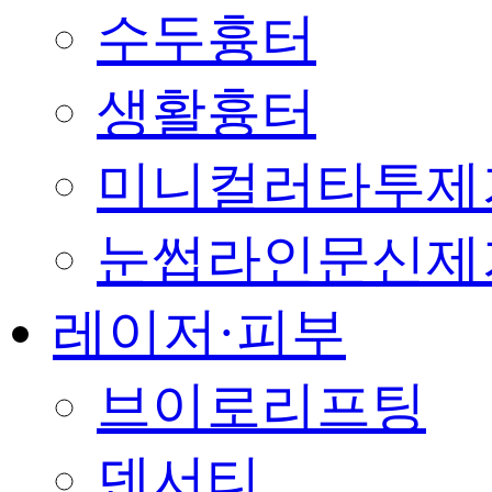
수두흉터
생활흉터
미니컬러타투제
눈썹라인문신제
레이저·피부
브이로리프팅
덴서티