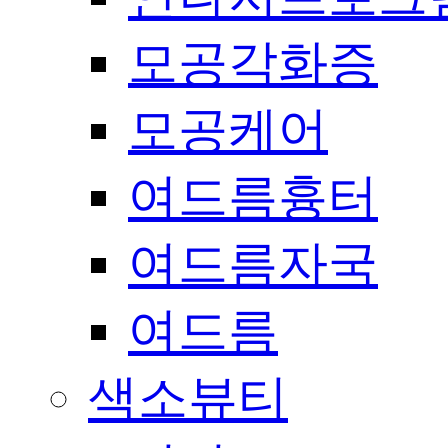
모공각화증
모공케어
여드름흉터
여드름자국
여드름
색소뷰티