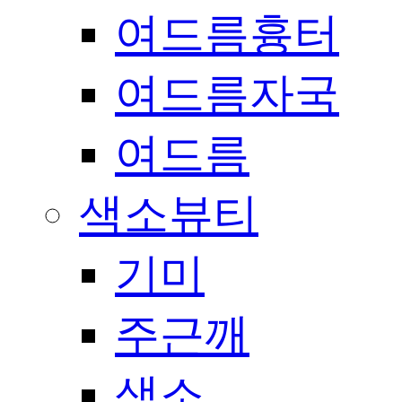
여드름흉터
여드름자국
여드름
색소뷰티
기미
주근깨
색소