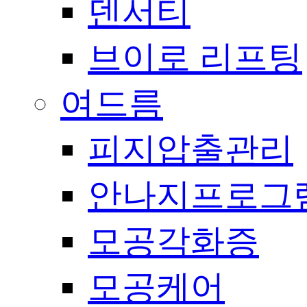
덴서티
브이로 리프팅
여드름
피지압출관리
안나지프로그
모공각화증
모공케어