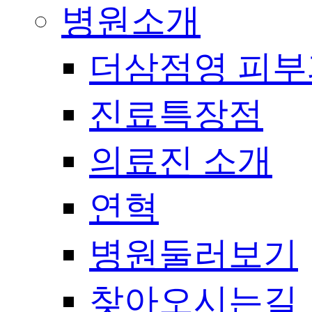
병원소개
더삼점영 피부
진료특장점
의료진 소개
연혁
병원둘러보기
찾아오시는길