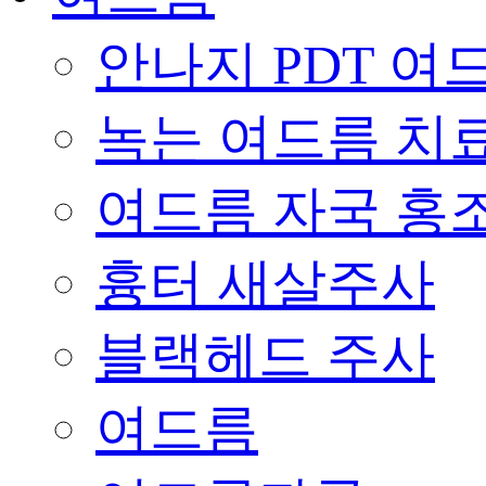
안나지 PDT 여
녹는 여드름 치
여드름 자국 홍
흉터 새살주사
블랙헤드 주사
여드름