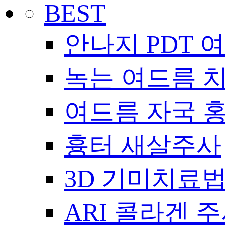
BEST
안나지 PDT 
녹는 여드름 
여드름 자국 
흉터 새살주사
3D 기미치료
ARI 콜라겐 