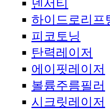
덴서티
하이드로리프
피코토닝
탄력레이저
에이핏레이저
볼륨주름필러
시크릿레이저