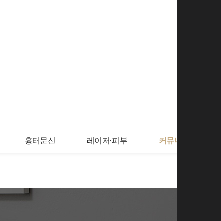
로그인
회
흉터문신
레이저·피부
커뮤니티