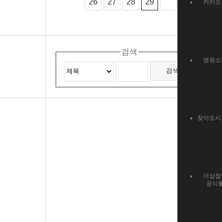
26
27
28
29
카카오
검색
병원소
찾아오시
더삼점
공식