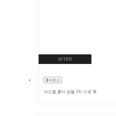
AFTER
흉터문신
여드름 흉터 양볼 3차 치료 후