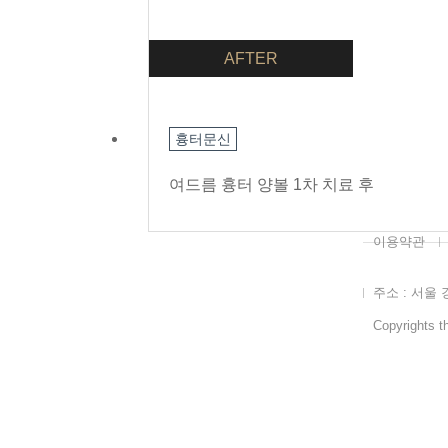
AFTER
흉터문신
여드름 흉터 양볼 1차 치료 후
이용약관
주소 : 서울 
Copyrights th