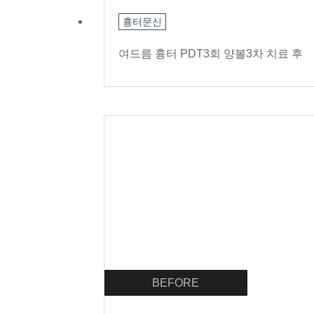
흉터문신
여드름 흉터 PDT3회 양볼3차 치료 후
BEFORE